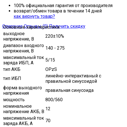
100% официальная гарантия от производителя
возврат/обмен товара в течении 14 дней
как вернуть товар?
Описание
Отзывы (0)
Получить скидку
Основные характеристики
выходное
220±10%
напряжение, В
диапазон входного
140 - 275
напряжения, В
максимальный ток
5/15
заряда ИБП, A
тип АКБ
OPzS
линейно-интерактивный с
тип ИБП
правильной синусоидой
форма выходного
правильная синусоида
напряжения
мощность
800/560
номинальное
12
напряжение АКБ, В
максимальный ток
70
заряда АКБ, A