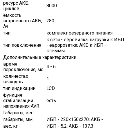
ресурс АКБ,
8000
циклов
ёмкость
встроенного АКБ,
280
Ач
тип
комплект резервного питания
к сети - евровилка; нагрузки к ИБП
тип подключения
- евророзетка; АКБ к ИБП -
клеммы
Дополнительные характеристики
время
4 - 6
переключения, мс
количество
1
выходов
тип индикации
LCD
функция
стабилизации
есть
напряжения AVR
Габариты, вес
габариты, мм
ИБП - 220х150х270; АКБ -
вес, кг
ИБП - 5,2; АКБ - 137,3