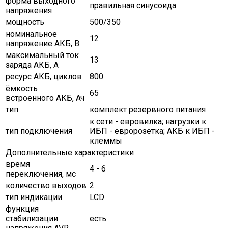
форма выходного
правильная синусоида
напряжения
мощность
500/350
номинальное
12
напряжение АКБ, В
максимальный ток
13
заряда АКБ, A
ресурс АКБ, циклов
800
ёмкость
65
встроенного АКБ, Ач
тип
комплект резервного питания
к сети - евровилка; нагрузки к
тип подключения
ИБП - евророзетка; АКБ к ИБП -
клеммы
Дополнительные характеристики
время
4 - 6
переключения, мс
количество выходов
2
тип индикации
LCD
функция
стабилизации
есть