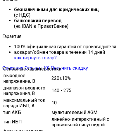
безналичными для юридических лиц
(с НДС)
банковский перевод
(на IBAN в ПриватБанке)
Гарантия
100% официальная гарантия от производителя
возврат/обмен товара в течении 14 дней
как вернуть товар?
Описание
Отзывы (0)
Получить скидку
Основные характеристики
выходное
220±10%
напряжение, В
диапазон входного
140 - 275
напряжения, В
максимальный ток
10
заряда ИБП, A
тип АКБ
мультигелевый AGM
линейно-интерактивный с
тип ИБП
правильной синусоидой