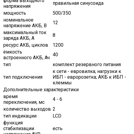
форма выходного
правильная синусоида
напряжения
мощность
500/350
номинальное
12
напряжение АКБ, В
максимальный ток
8
заряда АКБ, A
ресурс АКБ, циклов
1200
ёмкость
40
встроенного АКБ, Ач
тип
комплект резервного питания
к сети - евровилка; нагрузки к
тип подключения
ИБП - евророзетка; АКБ к ИБП -
клеммы
Дополнительные характеристики
время
4 - 6
переключения, мс
количество выходов
2
тип индикации
LCD
функция
стабилизации
есть