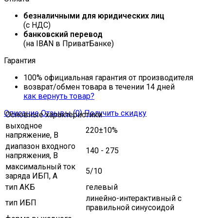
безналичными для юридических лиц
(с НДС)
банковский перевод
(на IBAN в ПриватБанке)
Гарантия
100% официальная гарантия от производителя
возврат/обмен товара в течении 14 дней
как вернуть товар?
Описание
Отзывы (0)
Получить скидку
Основные характеристики
выходное
220±10%
напряжение, В
диапазон входного
140 - 275
напряжения, В
максимальный ток
5/10
заряда ИБП, A
тип АКБ
гелевый
линейно-интерактивный с
тип ИБП
правильной синусоидой