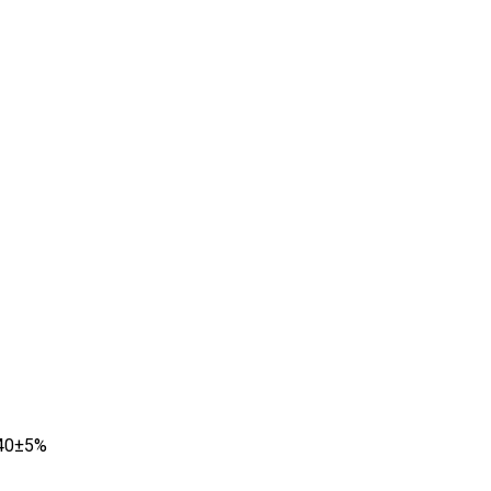
40±5%