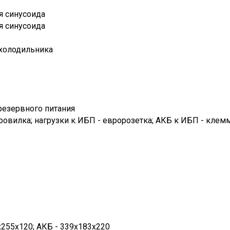
я синусоида
я синусоида
 холодильника
резервного питания
вровилка; нагрузки к ИБП - евророзетка; АКБ к ИБП - кле
х255х120; АКБ - 339х183х220