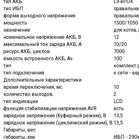
тип АКБ
LiFePO4
тип ИБП
правильна
форма выходного напряжения
правильна
мощность
1500/1050
назначение
для котла,
номинальное напряжение АКБ, В
12
максимальный ток заряда АКБ, A
10/20
ресурс АКБ, циклов
7000
ёмкость встроенного АКБ, Ач
100
тип
комплект 
тип подключения
к сети - е
Дополнительные характеристики
время переключения, мс
10
количество выходов
2
тип индикации
LCD
функция стабилизации напряжения AVR
есть
зарядное напряжение (буферный режим), В
13,5
зарядное напряжение (циклический режим), В
13,5
Габариты, вес
габариты, мм
ИБП - 290