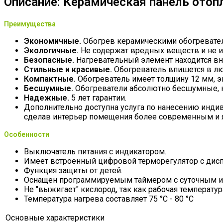
Описание: Керамическая панель отоп
Преимущества
Экономичные.
Обогрев керамическими обогревател
Экологичные.
Не содержат вредных веществ и не из
Безопасные.
Нагревательный элемент находится вну
Стильные и красивые.
Обогреватель впишется в лю
Компактные.
Обогреватель имеет толщину 12 мм, э
Бесшумные.
Обогреватели абсолютно бесшумные, н
Надежные.
5 лет гарантии.
Дополнительно доступна услуга по нанесению индиви
сделав интерьер помещения более современным и яр
Особенности
Выключатель питания с индикатором.
Имеет встроенный цифровой терморегулятор с дисп
Функция защиты от детей.
Оснащен программируемым таймером с суточным ил
Не "выжигает" кислород, так как рабочая температу
Температура нагрева составляет 75 °С - 80 °С
Основные характеристики