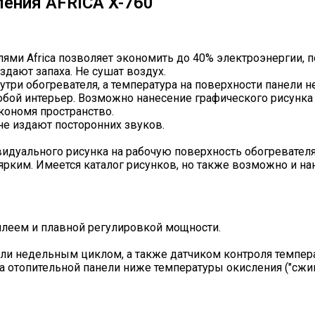
ления AFRICA X-760
ями Africa позволяет экономить до 40% электроэнергии, 
дают запаха. Не сушат воздух.
три обогревателя, а температура на поверхности панели н
бой интерьер. Возможно нанесение графического рисунка 
кономя пространство.
е издают посторонних звуков.
дуального рисунка на рабочую поверхность обогревателя,
ким. Имеется каталог рисунков, но также возможно и нан
леем и плавной регулировкой мощности.
и недельным циклом, а также датчиком контроля темпера
ра отопительной панели ниже температуры окисления ("сжиг