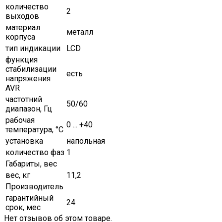
количество
2
выходов
материал
металл
корпуса
тип индикации
LCD
функция
стабилизации
есть
напряжения
AVR
частотний
50/60
диапазон, Гц
рабочая
0 ... +40
температура, °C
установка
напольная
количество фаз
1
Габариты, вес
вес, кг
11,2
Производитель
гарантийный
24
срок, мес
Нет отзывов об этом товаре.