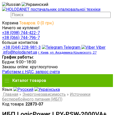
Корзина
Товаров: 0 (0 грн.)
Ничего не куплено!
+38 (098) 744-422-7
+38 (066) 744-796-7
больше контактов
+38 (044) 228-981-3
Telegram
Viber
info@holoda.net.ua
г. Киев, ул. Академика Крымского, 27
График работы:
Будни: 9:00–18:00
Заказы online: круглосуточно
Работаем с НДС, запрос счёта
Каталог товаров
Язык
Главная
»
Энергонезависимость
»
Источники
бесперебойного питания (ИБП)
Код товара:
22873-07
ИБП LogicPower LPY-PSW-2000VA+