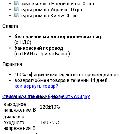
самовывоз c Новой почты:
0 грн.
курьером по Украине:
0 грн.
курьером по Киеву:
0 грн.
Оплата
безналичными для юридических лиц
(с НДС)
банковский перевод
(на IBAN в ПриватБанке)
Гарантия
100% официальная гарантия от производителя
возврат/обмен товара в течении 14 дней
как вернуть товар?
Описание
Отзывы (0)
Получить скидку
Основные характеристики
выходное
220±10%
напряжение, В
диапазон
входного
140 - 275
напряжения, В