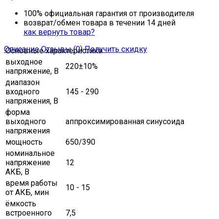
100% официальная гарантия от производителя
возврат/обмен товара в течении 14 дней
как вернуть товар?
Описание
Отзывы (0)
Получить скидку
Основные характеристики
выходное
220±10%
напряжение, В
диапазон
входного
145 - 290
напряжения, В
форма
выходного
аппроксимированная синусоида
напряжения
мощность
650/390
номинальное
напряжение
12
АКБ, В
время работы
10 - 15
от АКБ, мин
ёмкость
встроенного
7,5