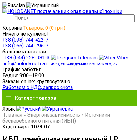
Корзина
Товаров: 0 (0 грн.)
Ничего не куплено!
+38 (098) 744-422-7
+38 (066) 744-796-7
больше контактов
+38 (044) 228-981-3
Telegram
Viber
info@holoda.net.ua
г. Киев, ул. Академика Крымского, 27
График работы:
Будни: 9:00–18:00
Заказы online: круглосуточно
Работаем с НДС, запрос счёта
Каталог товаров
Язык
Главная
»
Энергонезависимость
»
Источники
бесперебойного питания (ИБП)
Код товара:
1078-07
ИБП линейно-интерактивный LP