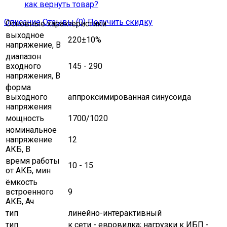
как вернуть товар?
Описание
Отзывы (0)
Получить скидку
Основные характеристики
выходное
220±10%
напряжение, В
диапазон
входного
145 - 290
напряжения, В
форма
выходного
аппроксимированная синусоида
напряжения
мощность
1700/1020
номинальное
напряжение
12
АКБ, В
время работы
10 - 15
от АКБ, мин
ёмкость
встроенного
9
АКБ, Ач
тип
линейно-интерактивный
тип
к сети - евровилка; нагрузки к ИБП -