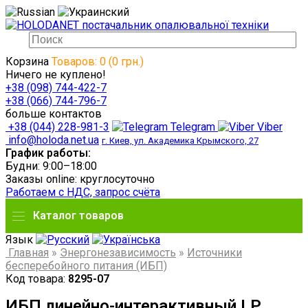
Корзина
Товаров: 0 (0 грн.)
Ничего не куплено!
+38 (098) 744-422-7
+38 (066) 744-796-7
больше контактов
+38 (044) 228-981-3
Telegram
Viber
info@holoda.net.ua
г. Киев, ул. Академика Крымского, 27
График работы:
Будни: 9:00–18:00
Заказы online: круглосуточно
Работаем с НДС, запрос счёта
Каталог товаров
Язык
Главная
»
Энергонезависимость
»
Источники
бесперебойного питания (ИБП)
Код товара:
8295-07
ИБП линейно-интерактивный LP