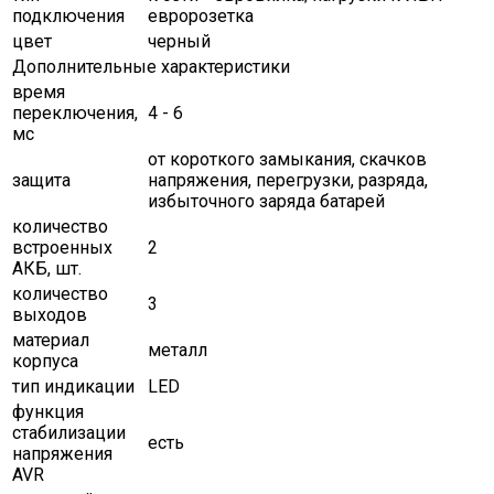
подключения
евророзетка
цвет
черный
Дополнительные характеристики
время
переключения,
4 - 6
мс
от короткого замыкания, скачков
защита
напряжения, перегрузки, разряда,
избыточного заряда батарей
количество
встроенных
2
АКБ, шт.
количество
3
выходов
материал
металл
корпуса
тип индикации
LED
функция
стабилизации
есть
напряжения
AVR