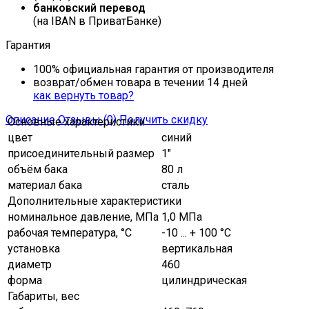
банковский перевод
(на IBAN в ПриватБанке)
Гарантия
100% официальная гарантия от производителя
возврат/обмен товара в течении 14 дней
как вернуть товар?
Описание
Отзывы (0)
Получить скидку
Основные характеристики
цвет
синий
присоединительный размер
1"
объём бака
80 л
материал бака
сталь
Дополнительные характеристики
номинальное давление, МПа
1,0 МПа
рабочая температура, °C
-10 ... + 100 °С
установка
вертикальная
диаметр
460
форма
цилиндрическая
Габариты, вес