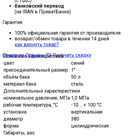
(с НДС)
банковский перевод
(на IBAN в ПриватБанке)
Гарантия
100% официальная гарантия от производителя
возврат/обмен товара в течении 14 дней
как вернуть товар?
Описание
Отзывы (0)
Получить скидку
Основные характеристики
цвет
синий
присоединительный размер
1"
объём бака
50 л
материал бака
сталь
Дополнительные характеристики
номинальное давление, МПа
1,0 МПа
рабочая температура, °C
-10 ... + 100 °С
установка
вертикальная
диаметр
380
форма
цилиндрическая
Габариты, вес