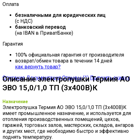
Оплата
безналичными для юридических лиц
(с НДС)
банковский перевод
(на IBAN в ПриватБанке)
Гарантия
100% официальная гарантия от производителя
возврат/обмен товара в течении 14 дней
как вернуть товар?
Описание
Описание электропушки Термия АО
Документация
Отзывы (1)
Получить скидку
ЭВО 15,0/1,0 ТП (3х400В)К
Назначение
Электропушка Термия АО ЭВО 15,0/1,0 ТП (3х400В)К
имеет промышленное назначение, и используется для
отопления производственных помещений, цехов,
гаражей, торговых залов, мастерских, складов, ангаров
и других мест, где необходимо быстро и эффективно
поднять температуру.