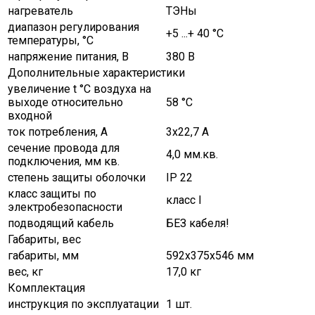
нагреватель
ТЭНы
диапазон регулирования
+5 ...+ 40 °C
температуры, °C
напряжение питания, В
380 В
Дополнительные характеристики
увеличение t °C воздуха на
выходе относительно
58 °C
входной
ток потребления, А
3х22,7 А
сечение провода для
4,0 мм.кв.
подключения, мм кв.
степень защиты оболочки
IP 22
класс защиты по
класс І
электробезопасности
подводящий кабель
БЕЗ кабеля!
Габариты, вес
габариты, мм
592х375х546 мм
вес, кг
17,0 кг
Комплектация
инструкция по эксплуатации
1 шт.