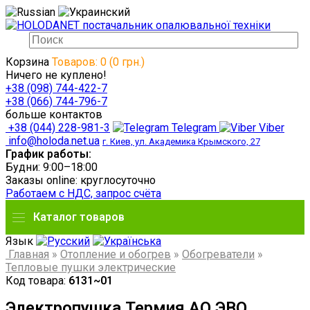
Корзина
Товаров: 0 (0 грн.)
Ничего не куплено!
+38 (098) 744-422-7
+38 (066) 744-796-7
больше контактов
+38 (044) 228-981-3
Telegram
Viber
info@holoda.net.ua
г. Киев, ул. Академика Крымского, 27
График работы:
Будни: 9:00–18:00
Заказы online: круглосуточно
Работаем с НДС, запрос счёта
Каталог товаров
Язык
Главная
»
Отопление и обогрев
»
Обогреватели
»
Тепловые пушки электрические
Код товара:
6131~01
Электропушка Термия АО ЭВО