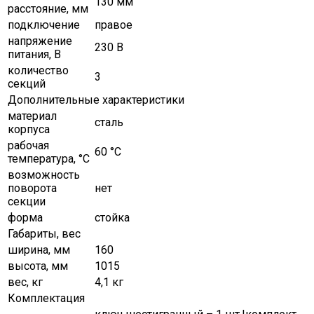
130 мм
расстояние, мм
подключение
правое
напряжение
230 В
питания, В
количество
3
секций
Дополнительные характеристики
материал
сталь
корпуса
рабочая
60 °С
температура, °C
возможность
поворота
нет
секции
форма
стойка
Габариты, вес
ширина, мм
160
высота, мм
1015
вес, кг
4,1 кг
Комплектация