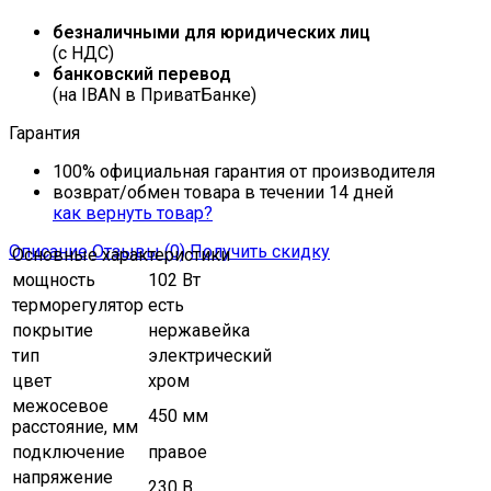
безналичными для юридических лиц
(с НДС)
банковский перевод
(на IBAN в ПриватБанке)
Гарантия
100% официальная гарантия от производителя
возврат/обмен товара в течении 14 дней
как вернуть товар?
Описание
Отзывы (0)
Получить скидку
Основные характеристики
мощность
102 Вт
терморегулятор
есть
покрытие
нержавейка
тип
электрический
цвет
хром
межосевое
450 мм
расстояние, мм
подключение
правое
напряжение
230 В