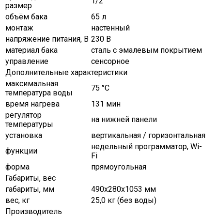
1/2"
размер
объём бака
65 л
монтаж
настенный
напряжение питания, В
230 В
материал бака
сталь с эмалевым покрытием
управление
сенсорное
Дополнительные характеристики
максимальная
75 °C
температура воды
время нагрева
131 мин
регулятор
на нижней панели
температуры
установка
вертикальная / горизонтальная
недельный программатор, Wi-
функции
Fi
форма
прямоугольная
Габариты, вес
габариты, мм
490х280х1053 мм
вес, кг
25,0 кг (без воды)
Производитель