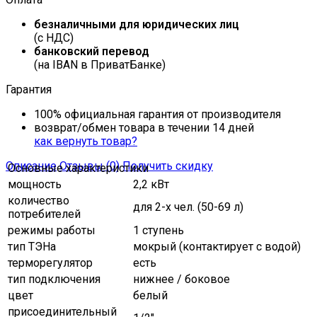
безналичными для юридических лиц
(с НДС)
банковский перевод
(на IBAN в ПриватБанке)
Гарантия
100% официальная гарантия от производителя
возврат/обмен товара в течении 14 дней
как вернуть товар?
Описание
Отзывы (0)
Получить скидку
Основные характеристики
мощность
2,2 кВт
количество
для 2-х чел. (50-69 л)
потребителей
режимы работы
1 ступень
тип ТЭНа
мокрый (контактирует с водой)
терморегулятор
есть
тип подключения
нижнее / боковое
цвет
белый
присоединительный