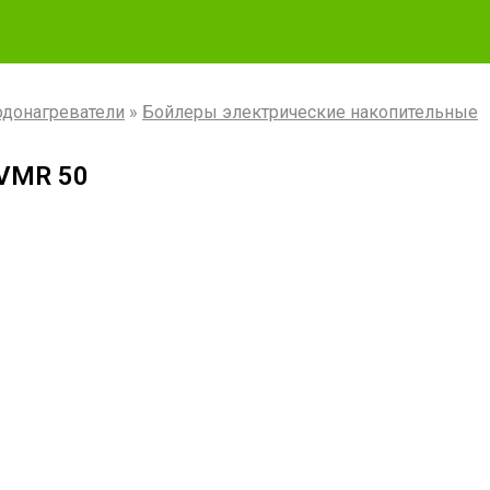
одонагреватели
»
Бойлеры электрические накопительные
 VMR 50