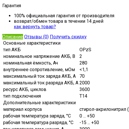
Гарантия
100% официальная гарантия от производителя
возврат/обмен товара в течении 14 дней
как вернуть товар?
Описание
Отзывы (0)
Получить скидку
Основные характеристики
тип АКБ
OPzS
номинальное напряжение АКБ, В
2
номинальная ёмкость, Ач
280
внутреннее сопротивление, мОм
<1,1
максимальный ток заряда АКБ, A
70
максимальный ток разряда АКБ, A
2000
ресурс АКБ, циклов
3600
тип подключения
Т14
Дополнительные характеристики
материал корпуса
стирол-акрилонитрил 
рабочая температура заряда, °C
0 ... +50
рабочая температура разряда, °C
-15 ... +50