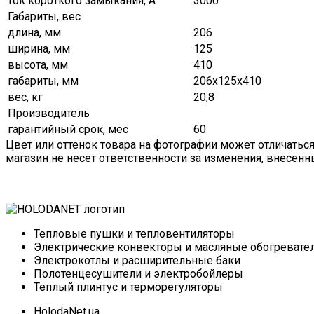
ток короткого замыкания, А
3000
Габариты, вес
длина, мм
206
ширина, мм
125
высота, мм
410
габариты, мм
206х125х410
вес, кг
20,8
Производитель
гарантийный срок, мес
60
Цвет или оттенок товара на фотографии может отличатьс
магазин не несет ответственности за изменения, внесен
Тепловые пушки и тепловентиляторы
Электрические конвекторы и масляные обогревате
Электрокотлы и расширительные баки
Полотенцесушители и электробойлеры
Теплый плинтус и терморегуляторы
HolodaNet.ua