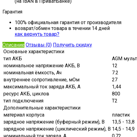
(на IBAN в ПриватБанке)
Гарантия
100% официальная гарантия от производителя
возврат/обмен товара в течении 14 дней
как вернуть товар?
Описание
Отзывы (0)
Получить скидку
Основные характеристики
тип АКБ
AGM муль
номинальное напряжение АКБ, В
12
номинальная ёмкость, Ач
7.2
внутреннее сопротивление, мОм
27
максимальный ток заряда АКБ, A
1,44
ресурс АКБ, циклов
800
тип подключения
Т2
Дополнительные характеристики
материал корпуса
пластик
зарядное напряжение (буферный режим), В
13,5 - 13,8
зарядное напряжение (циклический режим), В
14,5 - 14,9
номинальный ток заряда, А
0.72