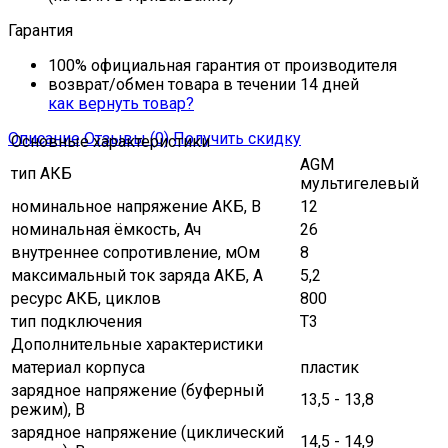
Гарантия
100% официальная гарантия от производителя
возврат/обмен товара в течении 14 дней
как вернуть товар?
Описание
Отзывы (0)
Получить скидку
Основные характеристики
AGM
тип АКБ
мультигелевый
номинальное напряжение АКБ, В
12
номинальная ёмкость, Ач
26
внутреннее сопротивление, мОм
8
максимальный ток заряда АКБ, A
5,2
ресурс АКБ, циклов
800
тип подключения
Т3
Дополнительные характеристики
материал корпуса
пластик
зарядное напряжение (буферный
13,5 - 13,8
режим), В
зарядное напряжение (циклический
14,5 - 14,9