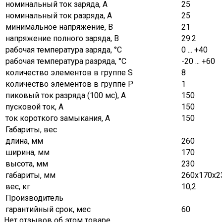
номинальный ток заряда, А
25
номинальный ток разряда, А
25
минимальное напряжение, В
21
напряжение полного заряда, В
29.2
рабочая температура заряда, °C
0 ... +40
рабочая температура разряда, °C
-20 ... +60
количество элементов в группе S
8
количество элементов в группе Р
1
пиковый ток разряда (100 мс), A
150
пусковой ток, А
150
ток короткого замыкания, А
150
Габариты, вес
длина, мм
260
ширина, мм
170
высота, мм
230
габариты, мм
260х170х2
вес, кг
10,2
Производитель
гарантийный срок, мес
60
Нет отзывов об этом товаре.