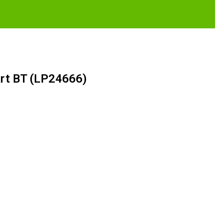
rt BT (LP24666)