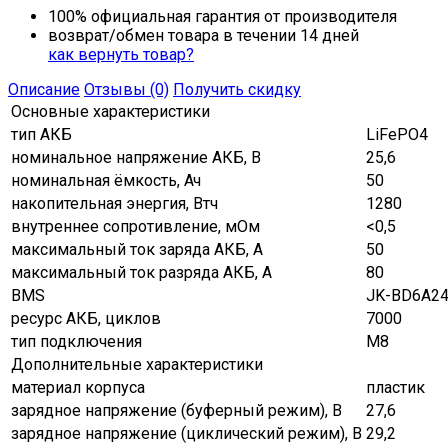
100% официальная гарантия от производителя
возврат/обмен товара в течении 14 дней
как вернуть товар?
Описание
Отзывы (0)
Получить скидку
Основные характеристики
тип АКБ
LiFePO4
номинальное напряжение АКБ, В
25,6
номинальная ёмкость, Ач
50
накопительная энергия, Втч
1280
внутреннее сопротивление, мОм
<0,5
максимальный ток заряда АКБ, A
50
максимальный ток разряда АКБ, A
80
BMS
JK-BD6A2
ресурс АКБ, циклов
7000
тип подключения
М8
Дополнительные характеристики
материал корпуса
пластик
зарядное напряжение (буферный режим), В
27,6
зарядное напряжение (циклический режим), В
29,2