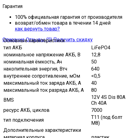
Гарантия
100% официальная гарантия от производителя
возврат/обмен товара в течении 14 дней
как вернуть товар?
Описание
Отзывы (0)
Получить скидку
Основные характеристики
тип АКБ
LiFePO4
номинальное напряжение АКБ, В
12,8
номинальная ёмкость, Ач
50
накопительная энергия, Втч
640
внутреннее сопротивление, мОм
<0,5
максимальный ток заряда АКБ, A
40
максимальный ток разряда АКБ, A
80
12V 4S Dis 80A
BMS
Ch 40А
ресурс АКБ, циклов
7000
T11 (под болт
тип подключения
М8)
Дополнительные характеристики
материал корпуса
пластик