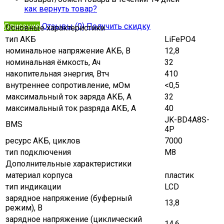
как вернуть товар?
Описание
Отзывы (0)
Получить скидку
Основные характеристики
тип АКБ
LiFePO4
номинальное напряжение АКБ, В
12,8
номинальная ёмкость, Ач
32
накопительная энергия, Втч
410
внутреннее сопротивление, мОм
<0,5
максимальный ток заряда АКБ, A
32
максимальный ток разряда АКБ, A
40
JK-BD4A8S-
BMS
4P
ресурс АКБ, циклов
7000
тип подключения
М8
Дополнительные характеристики
материал корпуса
пластик
тип индикации
LCD
зарядное напряжение (буферный
13,8
режим), В
зарядное напряжение (циклический
14,6