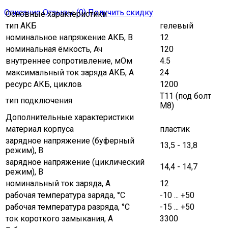
Описание
Отзывы (0)
Получить скидку
Основные характеристики
тип АКБ
гелевый
номинальное напряжение АКБ, В
12
номинальная ёмкость, Ач
120
внутреннее сопротивление, мОм
4.5
максимальный ток заряда АКБ, A
24
ресурс АКБ, циклов
1200
T11 (под болт
тип подключения
М8)
Дополнительные характеристики
материал корпуса
пластик
зарядное напряжение (буферный
13,5 - 13,8
режим), В
зарядное напряжение (циклический
14,4 - 14,7
режим), В
номинальный ток заряда, А
12
рабочая температура заряда, °C
-10 ... +50
рабочая температура разряда, °C
-15 ... +50
ток короткого замыкания, А
3300