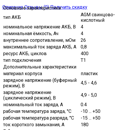
Описание
Отзывы (0)
Получить скидку
Основные характеристики
AGM свинцово-
тип АКБ
кислотный
номинальное напряжение АКБ, В
4
номинальная ёмкость, Ач
4
внутреннее сопротивление, мОм
26
максимальный ток заряда АКБ, A
0,8
ресурс АКБ, циклов
400
тип подключения
Т1
Дополнительные характеристики
материал корпуса
пластик
зарядное напряжение (буферный
4,5 - 4,6
режим), В
зарядное напряжение
4,9 - 5,0
(циклический режим), В
номинальный ток заряда, А
0.4
рабочая температура заряда, °C
-10 ... +50
рабочая температура разряда, °C
-15 ... +50
ток короткого замыкания, А
180