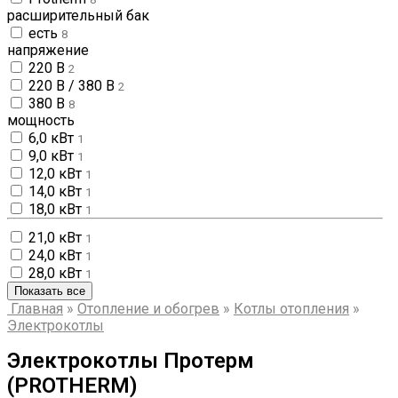
расширительный бак
есть
8
напряжение
220 В
2
220 В / 380 В
2
380 В
8
мощность
6,0 кВт
1
9,0 кВт
1
12,0 кВт
1
14,0 кВт
1
18,0 кВт
1
21,0 кВт
1
24,0 кВт
1
28,0 кВт
1
Показать все
Главная
»
Отопление и обогрев
»
Котлы отопления
»
Электрокотлы
Электрокотлы Протерм
(PROTHERM)